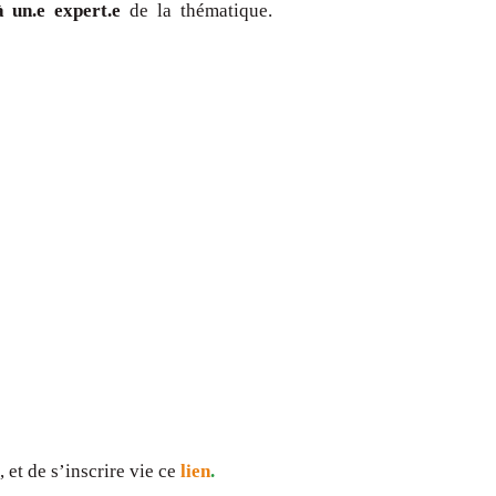
à un.e expert.e
de la thématique.
, et de s’inscrire vie ce
lien
.