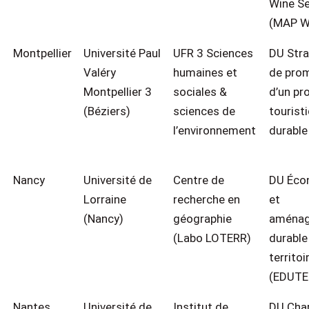
Wine S
(MAP W
Montpellier
Université Paul
UFR 3 Sciences
DU Stra
Valéry
humaines et
de pro
Montpellier 3
sociales &
d’un pro
(Béziers)
sciences de
tourist
l’environnement
durable
Nancy
Université de
Centre de
DU Éco
Lorraine
recherche en
et
(Nancy)
géographie
aména
(Labo LOTERR)
durable
territoi
(EDUTE
Nantes
Université de
Institut de
DU Cha