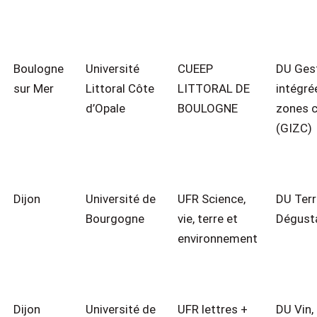
Boulogne
Université
CUEEP
DU Ges
sur Mer
Littoral Côte
LITTORAL DE
intégré
d’Opale
BOULOGNE
zones c
(GIZC)
Dijon
Université de
UFR Science,
DU Terr
Bourgogne
vie, terre et
Dégust
environnement
Dijon
Université de
UFR lettres +
DU Vin, 