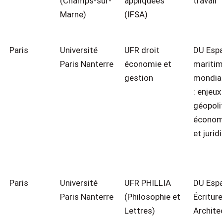
(Champs-sur-
appliquées
travail
Marne)
(IFSA)
Paris
Université
UFR droit
DU Esp
Paris Nanterre
économie et
maritim
gestion
mondial
: enjeux
géopoli
économ
et jurid
Paris
Université
UFR PHILLIA
DU Esp
Paris Nanterre
(Philosophie et
Écriture
Lettres)
Archite