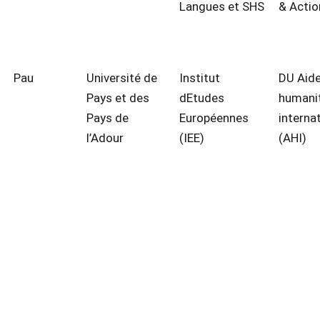
Langues et SHS
& Actio
Pau
Université de
Institut
DU Aid
Pays et des
dEtudes
humanit
Pays de
Européennes
interna
l’Adour
(IEE)
(AHI)