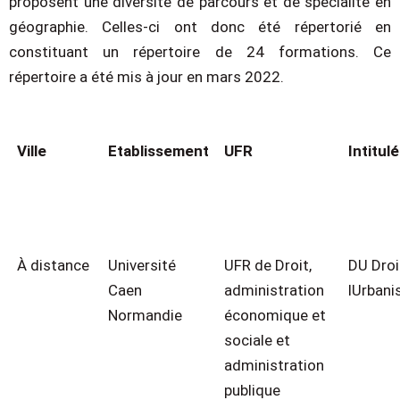
proposent une diversité de parcours et de spécialité en
géographie. Celles-ci ont donc été répertorié en
constituant un répertoire de 24 formations. Ce
répertoire a été mis à jour en mars 2022.
Ville
Etablissement
UFR
Intitulé
À distance
Université
UFR de Droit,
DU Droi
Caen
administration
lUrban
Normandie
économique et
sociale et
administration
publique