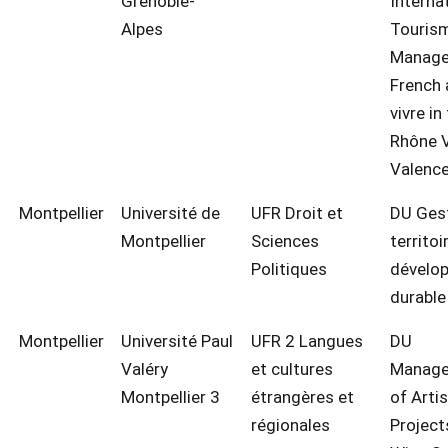
Grenoble-
Interna
Alpes
Touris
Manag
French 
vivre in
Rhône V
Valenc
Montpellier
Université de
UFR Droit et
DU Ges
Montpellier
Sciences
territoi
Politiques
dévelo
durable
Montpellier
Université Paul
UFR 2 Langues
DU
Valéry
et cultures
Manag
Montpellier 3
étrangères et
of Artis
régionales
Project