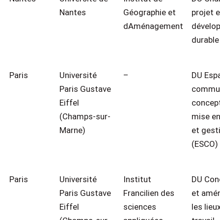
Nantes
Géographie et
projet 
dAménagement
dévelo
durable
Paris
Université
–
DU Esp
Paris Gustave
commun
Eiffel
concept
(Champs-sur-
mise en
Marne)
et gest
(ESCO)
Paris
Université
Institut
DU Con
Paris Gustave
Francilien des
et amé
Eiffel
sciences
les lieu