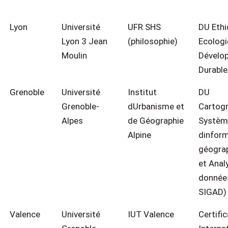
Lyon
Université
UFR SHS
DU Ethi
Lyon 3 Jean
(philosophie)
Ecologi
Moulin
Dévelo
Durable
Grenoble
Université
Institut
DU
Grenoble-
dUrbanisme et
Cartogr
Alpes
de Géographie
Systèm
Alpine
dinfor
géogra
et Anal
donnée
SIGAD)
Valence
Université
IUT Valence
Certific