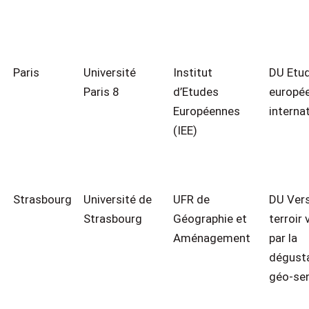
Paris
Université
Institut
DU Etu
Paris 8
d’Etudes
europée
Européennes
interna
(IEE)
Strasbourg
Université de
UFR de
DU Vers
Strasbourg
Géographie et
terroir 
Aménagement
par la
dégust
géo-sen