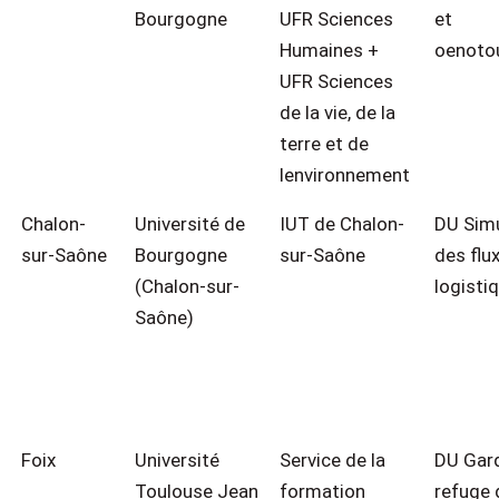
Bourgogne
UFR Sciences
et
Humaines +
oenoto
UFR Sciences
de la vie, de la
terre et de
lenvironnement
Chalon-
Université de
IUT de Chalon-
DU Simu
sur-Saône
Bourgogne
sur-Saône
des flu
(Chalon-sur-
logisti
Saône)
Foix
Université
Service de la
DU Gard
Toulouse Jean
formation
refuge 