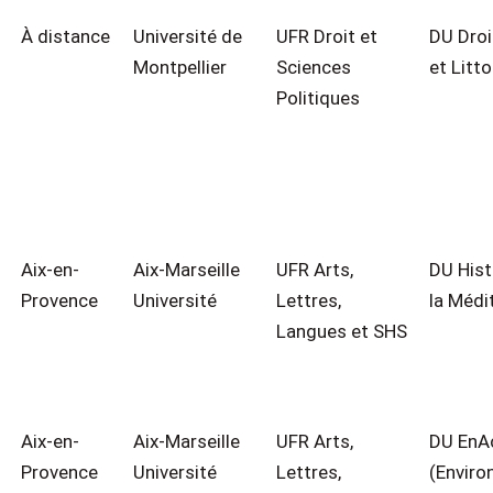
À distance
Université de
UFR Droit et
DU Droi
Montpellier
Sciences
et Litto
Politiques
Aix-en-
Aix-Marseille
UFR Arts,
DU Hist
Provence
Université
Lettres,
la Médi
Langues et SHS
Aix-en-
Aix-Marseille
UFR Arts,
DU EnA
Provence
Université
Lettres,
(Envir