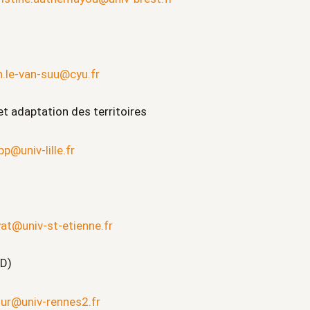
en.le-van-suu@cyu.fr
t adaptation des territoires
p@univ-lille.fr
yat@univ-st-etienne.fr
ED)
ur@univ-rennes2.fr