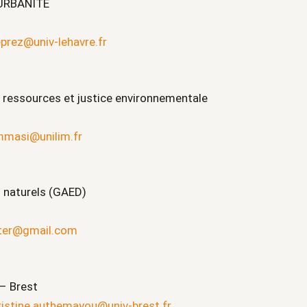
 URBANITE
prez@univ-lehavre.fr
, ressources et justice environnementale
mmasi@unilim.fr
 naturels (GAED)
ster@gmail.com
– Brest
ristine.authemayou@univ-brest.fr