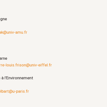
agne
ak@univ-amu.fr
arne
rre-louis.frison@univ-eiffel.fr
 à l’Environnement
lbart@u-paris.fr