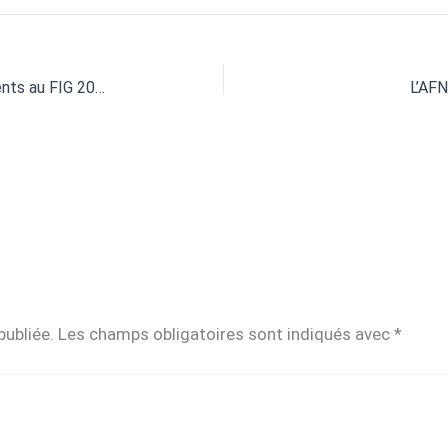
L’AFNEG et son réseau étaient présents au FIG 2021
L’AFN
publiée.
Les champs obligatoires sont indiqués avec
*