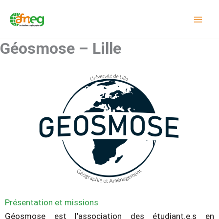
Aller
au
contenu
Géosmose – Lille
Présentation et missions
Géosmose est l’association des étudiant.e.s en